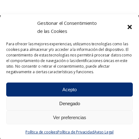
Gestionar el Consentimiento
de las Cookies
Para ofrecer las mejores experiencias, utilizamos tecnologías como las
cookies para almacenar y/o acceder a la información del dispositivo. El
consentimiento de estas tecnologías nos permitirá procesar datos como
el comportamiento de navegación o las identificaciones únicas en este
sitio. No consentir o retirar el consentimiento, puede afectar
Política de Privacidad
Contacto
negativamente a ciertas características y funciones.
Política de cookies
Aviso Legal
Acepto
Denegado
Ver preferencias
2023 © Triabona. Todos los derechos
reservados.
Política de cookies
Política de Privacidad
Aviso Legal