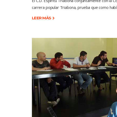
El C.D. Espíritu Triabona conjuntamente con la
carrera popular Triabona, prueba que como hab
LEER MÁS