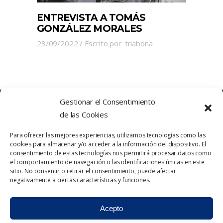
ENTREVISTA A TOMÁS
GONZÁLEZ MORALES
23/09/2022
Escrito por
triabona
Gestionar el Consentimiento
de las Cookies
Para ofrecer las mejores experiencias, utilizamos tecnologías como las
cookies para almacenar y/o acceder a la información del dispositivo. El
consentimiento de estas tecnologías nos permitirá procesar datos como
el comportamiento de navegación o las identificaciones únicas en este
sitio. No consentir o retirar el consentimiento, puede afectar
Política de Privacidad
Contacto
negativamente a ciertas características y funciones.
Política de cookies
Aviso Legal
Acepto