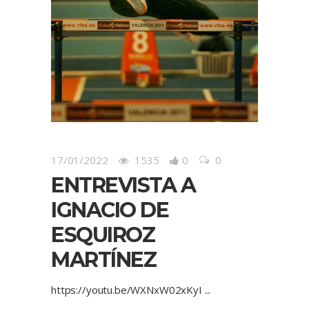
17/01/2022
1535
0
0
ENTREVISTA A
IGNACIO DE
ESQUIROZ
MARTÍNEZ
https://youtu.be/WXNxW02xKyI