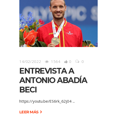
14/02/2022
1564
0
0
ENTREVISTA A
ANTONIO ABADÍA
BECI
https://youtu.be/ES6rk_62j04
LEER MÁS