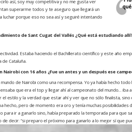
cirlo así, soy muy competitiva y no me gusta ver
entan superarme todos y te aseguro que llegará un
 luchar porque eso no sea así y seguiré intentando
dimiento de Sant Cugat del Vallés ¿Qué está estudiando allí?
ectividad. Estaba haciendo el Bachillerato científico y este año em
a de Cataluña.
n Nairobi con 16 años ¿Fue un antes y un después ese campe
el mundo de Nairobi como una recompensa. Yo ya había hecho todo 
saba que era el top y llegar ahí al campeonato del mundo… iba a ir
 estilo y la verdad que estar ahí y ver que no sólo finalista, sino
aba hecho, pero de momento era oro y tenía muchas posibilidades de
para ir a ganarlo sino, había preparado la temporada para que sali
o de decir: “si preparo el próximo para ganarlo a lo mejor sí que 