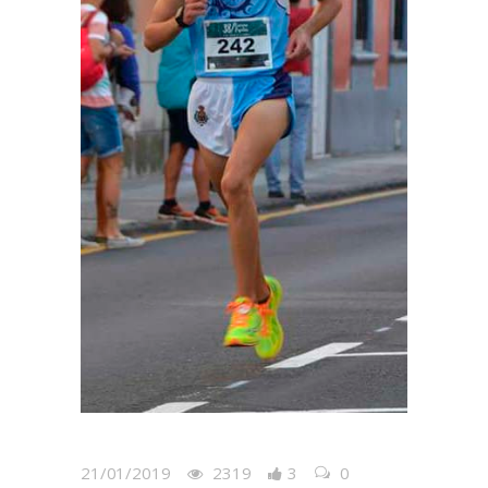
21/01/2019
2319
3
0