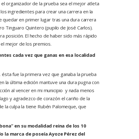
 el organizador de la prueba sea el mejor atleta
los ingredientes para crear una carrera en la
de quedar en primer lugar tras una dura carrera
ero Tinguaro Quintero (pupilo de José Carlos).
ra posición. El hecho de haber sido más rápido
 el mejor de los premios.
entes cada vez que ganas en esa localidad
s, ésta fue la primera vez que ganaba la prueba
en la última edición mantuve una dura pugna con
acción al vencer en mi municipio y nada menos
lago y agradezco de corazón el cariño de la
de la culpa la tiene Rubén Palomeque, que
abona” en su modalidad reina de los 10
do la marca de poseía Ayoze Pérez del