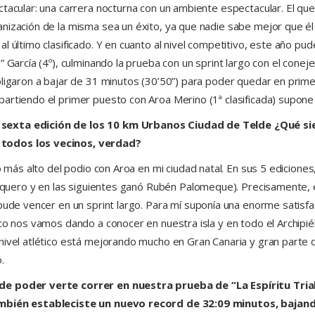
tacular: una carrera nocturna con un ambiente espectacular. El que
nización de la misma sea un éxito, ya que nadie sabe mejor que él 
l último clasificado. Y en cuanto al nivel competitivo, este año pu
 García (4º), culminando la prueba con un sprint largo con el conej
bligaron a bajar de 31 minutos (30’50”) para poder quedar en prime
artiendo el primer puesto con Aroa Merino (1ª clasificada) supone
 sexta edición de los 10 km Urbanos Ciudad de Telde ¿Qué si
 todos los vecinos, verdad?
lo más alto del podio con Aroa en mi ciudad natal. En sus 5 edicione
 Vaquero y en las siguientes ganó Rubén Palomeque). Precisamente, 
 pude vencer en un sprint largo. Para mí suponía una enorme satisf
co nos vamos dando a conocer en nuestra isla y en todo el Archipié
nivel atlético está mejorando mucho en Gran Canaria y gran parte 
.
 de poder verte correr en nuestra prueba de “La Espíritu Tri
también estableciste un nuevo record de 32:09 minutos, bajan