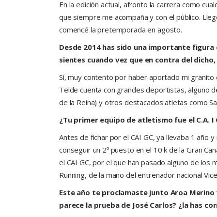
En la edición actual, afronto la carrera como cual
que siempre me acompaña y con el público. Lleg
comencé la pretemporada en agosto.
Desde 2014 has sido una importante figura
sientes cuando vez que en contra del dicho, 
Sí, muy contento por haber aportado mi granito
Telde cuenta con grandes deportistas, alguno d
de la Reina) y otros destacados atletas como S
¿Tu primer equipo de atletismo fue el C.A. 
Antes de fichar por el CAI GC, ya llevaba 1 año 
conseguir un 2º puesto en el 10 k de la Gran Ca
el CAI GC, por el que han pasado alguno de los m
Running, de la mano del entrenador nacional Vic
Este año te proclamaste junto Aroa Merino 
parece la prueba de José Carlos? ¿la has co