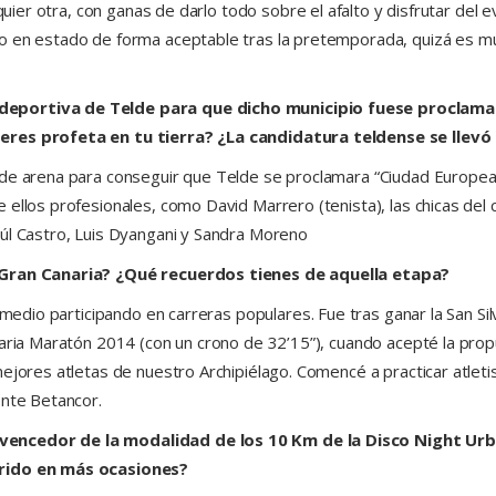
quier otra, con ganas de darlo todo sobre el afalto y disfrutar del e
o en estado de forma aceptable tras la pretemporada, quizá es mu
 deportiva de Telde para que dicho municipio fuese procla
eres profeta en tu tierra? ¿La candidatura teldense se llevó d
 de arena para conseguir que Telde se proclamara “Ciudad Europe
e ellos profesionales, como David Marrero (tenista), las chicas d
aúl Castro, Luis Dyangani y Sandra Moreno
I Gran Canaria? ¿Qué recuerdos tienes de aquella etapa?
y medio participando en carreras populares. Fue tras ganar la San 
naria Maratón 2014 (con un crono de 32’15”), cuando acepté la pro
ejores atletas de nuestro Archipiélago. Comencé a practicar atletis
ente Betancor.
vencedor de la modalidad de los 10 Km de la Disco Night Urb
rrido en más ocasiones?