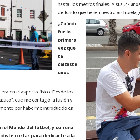
hasta los metros finales. A sus 27 año
de fondo que tiene nuestro archipiélag
¿Cuándo
fue la
primera
vez que
te
calzaste
unos
 era en el aspecto físico. Desde los
acuco”, que me contagió la ilusión y
namente por haberme introducido en
 el Mundo del fútbol, y con una
iste cortar para dedicarte a la