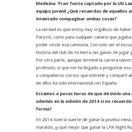
Medicina. ‘Fran’ fuiste captado por la UD Las
equipo juvenil ¿Qué recuerdas de aquellos 
intentado compaginar ambas cosas?
La verdad es que estoy muy orgulloso de haber 
Para mí, como para cualquier canario que jugaba 
poder vestir esa camiseta. Con solo ver el escud
historia del club de mi tierra, las ganas de jugar
Por otra parte, aunque terminé la carrera unive
profesión, sí que me he llegado a preguntar eso
a compañeros con los que entrené y compartí alin
de ellos ha sido internacional con España.
Estamos a pocas horas de que dé inicio una
además en la edición de 2014 si no recuerd
forma?
En 2014 tuve la suerte de ganar la prueba reina
maratón, ¡y qué mejor que ganar la LPA Night Ru