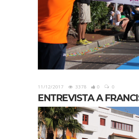
11/12/2017
3378
0
0
ENTREVISTA A FRANC