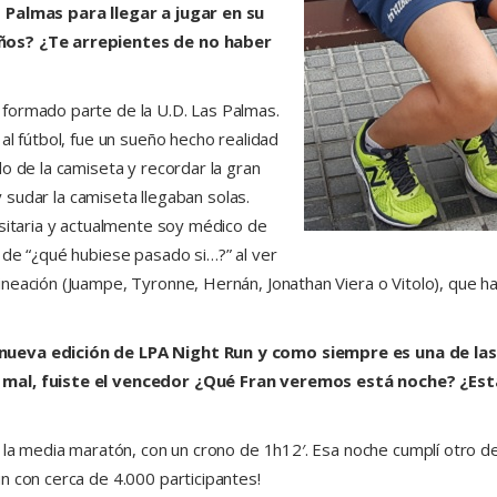
 Palmas para llegar a jugar en su
años? ¿Te arrepientes de no haber
formado parte de la U.D. Las Palmas.
al fútbol, fue un sueño hecho realidad
o de la camiseta y recordar la gran
 y sudar la camiseta llegaban solas.
rsitaria y actualmente soy médico de
 de “¿qué hubiese pasado si…?” al ver
eación (Juampe, Tyronne, Hernán, Jonathan Viera o Vitolo), que han 
 nueva edición de LPA Night Run y como siempre es una de la
o mal, fuiste el vencedor ¿Qué Fran veremos está noche? ¿Es
, la media maratón, con un crono de 1h12′. Esa noche cumplí otro 
n con cerca de 4.000 participantes!