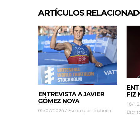
ARTÍCULOS RELACIONA
ENT
ENTREVISTA A JAVIER
FIZ
GÓMEZ NOYA
18/12
05/07/2026
Escrito por
triabona
Escrit