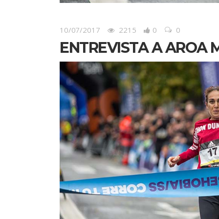
10/07/2017
2215
0
0
ENTREVISTA A AROA 