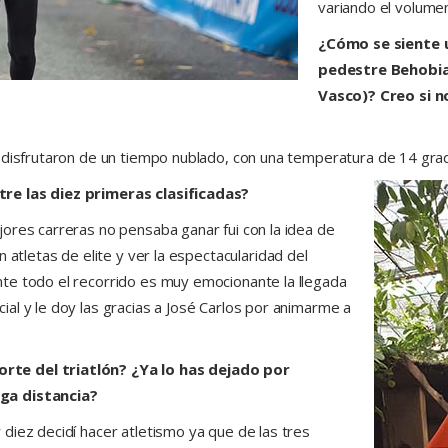
variando el volumen
¿Cómo se siente u
pedestre Behobia
Vasco)? Creo si 
disfrutaron de un tiempo nublado, con una temperatura de 14 grados
re las diez primeras clasificadas?
ores carreras no pensaba ganar fui con la idea de
 atletas de elite y ver la espectacularidad del
te todo el recorrido es muy emocionante la llegada
l y le doy las gracias a José Carlos por animarme a
rte del triatlón? ¿Ya lo has dejado por
ga distancia?
diez decidí hacer atletismo ya que de las tres