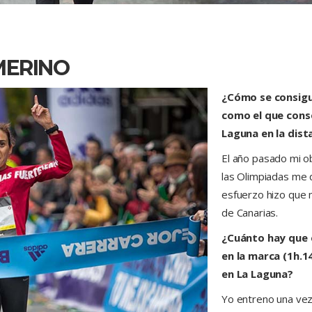
MERINO
¿Cómo se consigu
como el que conse
Laguna en la dis
El año pasado mi ob
las Olimpiadas me 
esfuerzo hizo que 
de Canarias.
¿Cuánto hay que 
en la marca (1h.14
en La Laguna?
Yo entreno una vez 