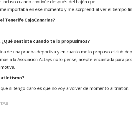
 incluso cuando continúe después del bajón que
o me importaba en ese momento y me sorprendí al ver el tiempo fin
del Tenerife CajaCanarias?
. ¿Qué sentiste cuando te lo propusimos?
ina de una prueba deportiva y en cuanto me lo propuso el club depo
más a la Asociación Actays no lo pensé, acepte encantada para po
emotiva.
y atletismo?
 que si tengo claro es que no voy a volver de momento al triatlón.
TAS