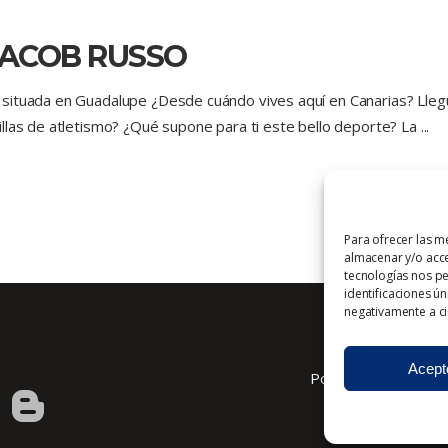
JACOB RUSSO
situada en Guadalupe ¿Desde cuándo vives aquí en Canarias? Llegué
llas de atletismo? ¿Qué supone para ti este bello deporte? La
Para ofrecer las m
almacenar y/o acce
tecnologías nos p
identificaciones ún
negativamente a cie
Acept
Política de cookies