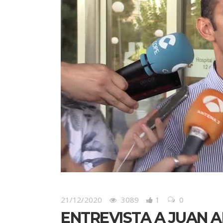
21/12/2020
3089
1
0
ENTREVISTA A JUAN 