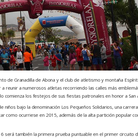
to de Granadilla de Abona y el club de atletismo y montaña Espírit
a reunir a numerosos atletas recorriendo las calles más emblemáti
o comienza los festejos de sus fiestas patronales en honor a San A
de niños bajo la denominación Los Pequeños Solidarios, una carrer
tar como ocurriese en 2015, además de la alta partición popular co
 será también la primera prueba puntuable en el primer circuito de