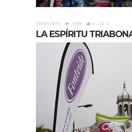
18/03/2016
1389
0
0
LA ESPÍRITU TRIABON