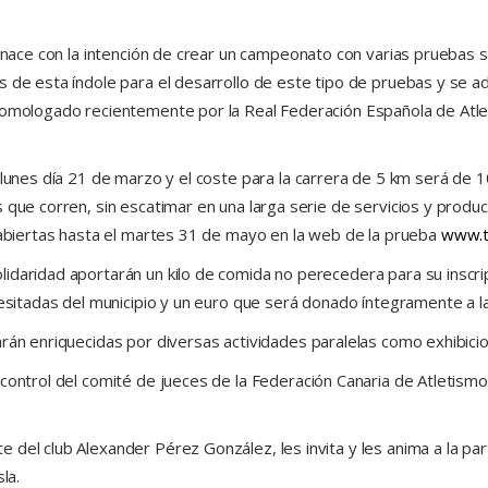
e nace con la intención de crear un campeonato con varias pruebas 
 de esta índole para el desarrollo de este tipo de pruebas y se ad
homologado recientemente por la Real Federación Española de Atlet
o lunes día 21 de marzo y el coste para la carrera de 5 km será de
 que corren, sin escatimar en una larga serie de servicios y produ
n abiertas hasta el martes 31 de mayo en la web de la prueba
www.t
daridad aportarán un kilo de comida no perecedera para su inscripc
cesitadas del municipio y un euro que será donado íntegramente a la
arán enriquecidas por diversas actividades paralelas como exhibici
 control del comité de jueces de la Federación Canaria de Atletis
del club Alexander Pérez González, les invita y les anima a la par
la.