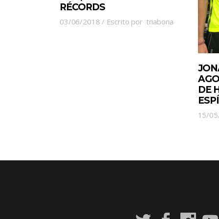
RÉCORDS
03/06/2018
Escrito por
triabona
JON
AGO
DE 
ESP
15/05