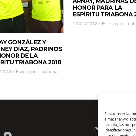
ARNAY, MADRINAS D
HONOR PARA LA
ESPÍRITU TRIABONA 
12/04/2018
Escrito por
tria
AY GONZÁLEZ Y
NEY DÍAZ, PADRINOS
HONOR DE LA
ÍRITU TRIABONA 2018
/2018
Escrito por
triabona
Para ofrecer las m
almacenar y/o acce
tecnologías nos p
Política de cookies
identificaciones ún
negativamente a cie