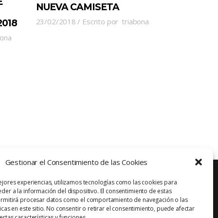
E
NUEVA CAMISETA
23/02/2018
Escrito por
triabona
2018
bona
Gestionar el Consentimiento de las Cookies
ejores experiencias, utilizamos tecnologías como las cookies para
der a la información del dispositivo. El consentimiento de estas
ermitirá procesar datos como el comportamiento de navegación o las
Aviso Legal
Política de Privacidad
Contacto
icas en este sitio. No consentir o retirar el consentimiento, puede afectar
rtas características y funciones.