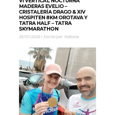
VI VERTICAL NOCTURNA
MADERAS EVELIO –
CRISTALERÍA DRAGO & XIV
HOSPITEN 8KM OROTAVA Y
TATRA HALF – TATRA
SKYMARATHON
28/07/2026
Escrito por
triabona