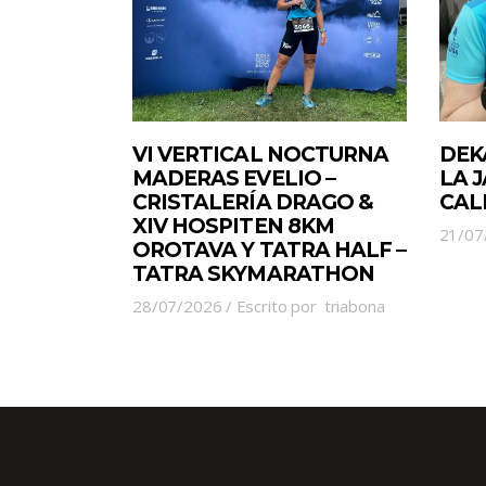
VI VERTICAL NOCTURNA
DEK
MADERAS EVELIO –
LA 
CRISTALERÍA DRAGO &
CAL
XIV HOSPITEN 8KM
21/07
OROTAVA Y TATRA HALF –
TATRA SKYMARATHON
28/07/2026
Escrito por
triabona