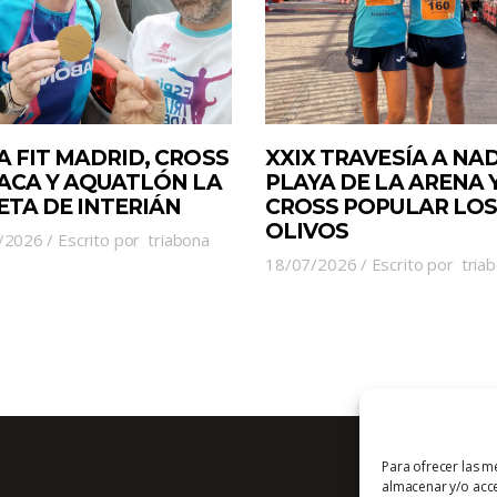
A FIT MADRID, CROSS
XXIX TRAVESÍA A NA
JACA Y AQUATLÓN LA
PLAYA DE LA ARENA 
ETA DE INTERIÁN
CROSS POPULAR LOS
OLIVOS
/2026
Escrito por
triabona
18/07/2026
Escrito por
tria
Para ofrecer las m
almacenar y/o acce