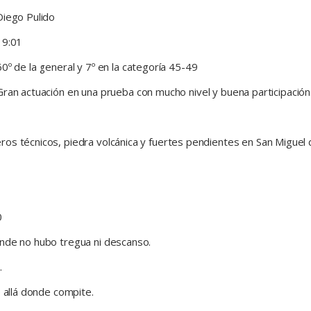
Diego Pulido
19:01
60º de la general y 7º en la categoría 45-49
Gran actuación en una prueba con mucho nivel y buena participación
os técnicos, piedra volcánica y fuertes pendientes en San Miguel
0
onde no hubo tregua ni descanso.
.
o allá donde compite.