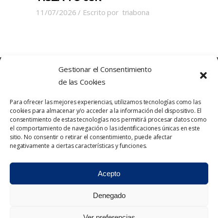
11/07/2026
Escrito por
triabona
Gestionar el Consentimiento
de las Cookies
Para ofrecer las mejores experiencias, utilizamos tecnologías como las
cookies para almacenar y/o acceder a la información del dispositivo. El
consentimiento de estas tecnologías nos permitirá procesar datos como
el comportamiento de navegación o las identificaciones únicas en este
sitio. No consentir o retirar el consentimiento, puede afectar
Política de Privacidad
Contacto
negativamente a ciertas características y funciones.
Política de cookies
Aviso Legal
Acepto
Denegado
Ver preferencias