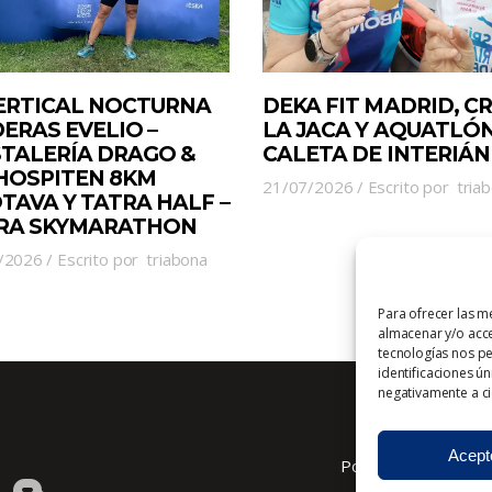
VERTICAL NOCTURNA
DEKA FIT MADRID, C
ERAS EVELIO –
LA JACA Y AQUATLÓN
STALERÍA DRAGO &
CALETA DE INTERIÁN
 HOSPITEN 8KM
21/07/2026
Escrito por
tria
TAVA Y TATRA HALF –
RA SKYMARATHON
/2026
Escrito por
triabona
Para ofrecer las m
almacenar y/o acce
tecnologías nos p
identificaciones ún
negativamente a cie
Acept
Política de cookies