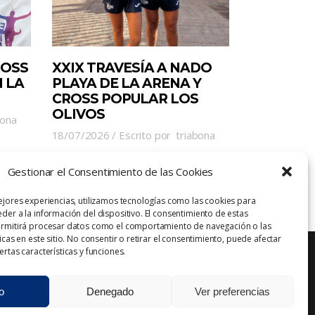
ROSS
XXIX TRAVESÍA A NADO
 LA
PLAYA DE LA ARENA Y
CROSS POPULAR LOS
OLIVOS
bona
18/07/2026
Escrito por
triabona
Gestionar el Consentimiento de las Cookies
ejores experiencias, utilizamos tecnologías como las cookies para
der a la información del dispositivo. El consentimiento de estas
ermitirá procesar datos como el comportamiento de navegación o las
icas en este sitio. No consentir o retirar el consentimiento, puede afectar
rtas características y funciones.
o
Denegado
Ver preferencias
Aviso Legal
Política de Privacidad
Contacto