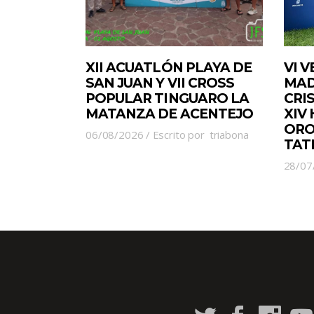
XII ACUATLÓN PLAYA DE
VI 
SAN JUAN Y VII CROSS
MAD
POPULAR TINGUARO LA
CRI
MATANZA DE ACENTEJO
XIV
ORO
06/08/2026
Escrito por
triabona
TAT
28/07