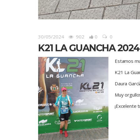
30/05/2024
902
0
0
K21 LA GUANCHA 2024
Estamos muy
K21 La Gua
Daura García
Muy orgullo
¡Excelente 