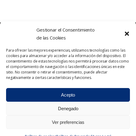
Gestionar el Consentimiento
de las Cookies
Para ofrecer las mejores experiencias, utilizamos tecnologías como las
cookies para almacenar y/o acceder a la información del dispositivo. El
consentimiento de estas tecnologías nos permitirá procesar datos como
el comportamiento de navegación o las identificaciones únicas en este
sitio. No consentir o retirar el consentimiento, puede afectar
Política de Privacidad
Contacto
negativamente a ciertas características y funciones.
Política de cookies
Aviso Legal
Acepto
Denegado
Ver preferencias
2023 © Triabona. Todos los derechos