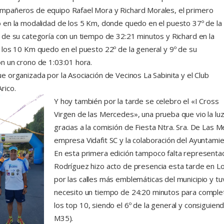
mpañeros de equipo Rafael Mora y Richard Morales, el primero
o en la modalidad de los 5 Km, donde quedo en el puesto 37º de la
º de su categoría con un tiempo de 32:21 minutos y Richard en la
e los 10 Km quedo en el puesto 22º de la general y 9º de su
on un crono de 1:03:01 hora.
e organizada por la Asociación de Vecinos La Sabinita y el Club
rico.
Y hoy también por la tarde se celebro el «I Cross
Virgen de las Mercedes», una prueba que vio la lu
gracias a la comisión de Fiesta Ntra. Sra. De Las M
empresa Vidafit SC y la colaboración del Ayuntami
En esta primera edición tampoco falta representa
Rodríguez hizo acto de presencia esta tarde en Lo
por las calles más emblemáticas del municipio y tu
necesito un tiempo de 24:20 minutos para completa
los top 10, siendo el 6º de la general y consiguie
M35).