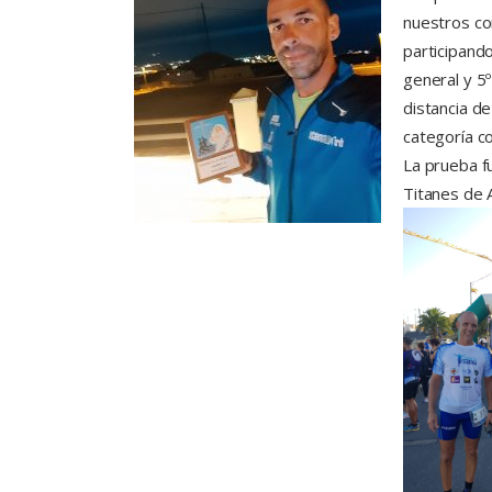
nuestros co
participand
general y 5
distancia d
categoría c
La prueba fu
Titanes de A