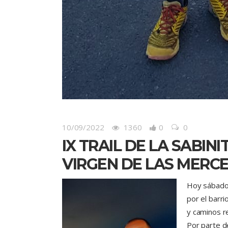
10/09/2022
1360
0
0
IX TRAIL DE LA SABIN
VIRGEN DE LAS MERC
Hoy sábado 
por el barr
y caminos re
Por parte d