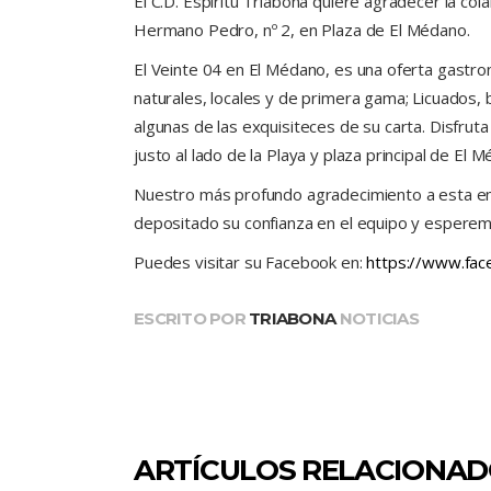
El C.D. Espíritu Triabona quiere agradecer la col
Hermano Pedro, nº 2, en Plaza de El Médano.
El Veinte 04 en El Médano, es una oferta gastr
naturales, locales y de primera gama; Licuados, 
algunas de las exquisiteces de su carta. Disfru
justo al lado de la Playa y plaza principal de El 
Nuestro más profundo agradecimiento a esta e
depositado su confianza en el equipo y esperemo
Puedes visitar su Facebook en:
https://www.fac
ESCRITO POR
TRIABONA
NOTICIAS
ARTÍCULOS RELACIONA