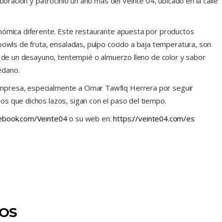
aboración y patrocinio un año más del Veinte 04, ubicado en la calle
onómica diferente. Este restaurante apuesta por productos
bowls de fruta, ensaladas, pulpo cocido a baja temperatura, son
ta de un desayuno, tentempié o almuerzo lleno de color y sabor
Médano.
mpresa, especialmente a Omar Tawfiq Herrera por seguir
s que dichos lazos, sigan con el paso del tiempo.
ebook.com/Veinte04
o su web en:
https://veinte04.com/es
DOS