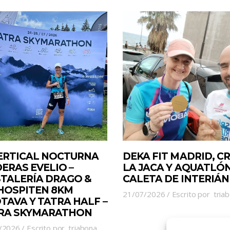
VERTICAL NOCTURNA
DEKA FIT MADRID, C
ERAS EVELIO –
LA JACA Y AQUATLÓN
STALERÍA DRAGO &
CALETA DE INTERIÁN
 HOSPITEN 8KM
21/07/2026
Escrito por
tria
TAVA Y TATRA HALF –
RA SKYMARATHON
/2026
Escrito por
triabona