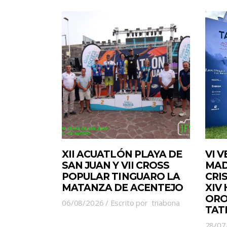
XII ACUATLÓN PLAYA DE
VI 
SAN JUAN Y VII CROSS
MAD
POPULAR TINGUARO LA
CRI
MATANZA DE ACENTEJO
XIV
ORO
06/08/2026
Escrito por
triabona
TAT
28/07