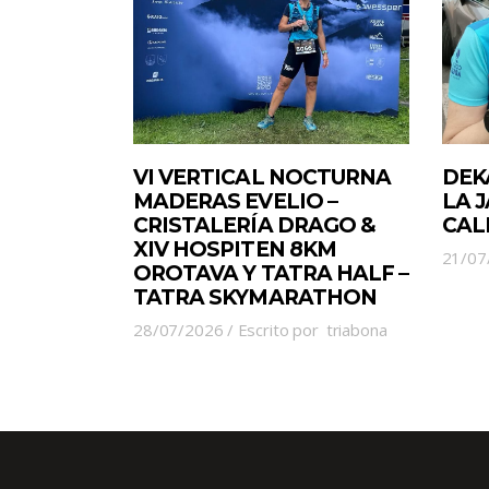
VI VERTICAL NOCTURNA
DEK
MADERAS EVELIO –
LA 
CRISTALERÍA DRAGO &
CAL
XIV HOSPITEN 8KM
21/07
OROTAVA Y TATRA HALF –
TATRA SKYMARATHON
28/07/2026
Escrito por
triabona