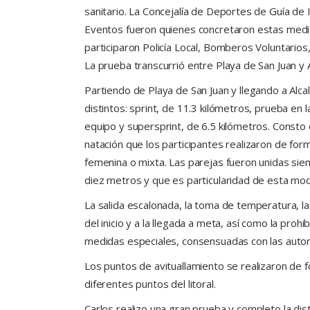
sanitario. La Concejalía de Deportes de Guía de
Eventos fueron quienes concretaron estas medid
participaron Policía Local, Bomberos Voluntarios
La prueba transcurrió entre Playa de San Juan y A
Partiendo de Playa de San Juan y llegando a Alca
distintos: sprint, de 11.3 kilómetros, prueba e
equipo y supersprint, de 6.5 kilómetros. Consto
natación que los participantes realizaron de form
femenina o mixta. Las parejas fueron unidas si
diez metros y que es particularidad de esta mod
La salida escalonada, la toma de temperatura, la
del inicio y a la llegada a meta, así como la pro
medidas especiales, consensuadas con las autori
Los puntos de avituallamiento se realizaron de fo
diferentes puntos del litoral.
Carlos realizo una gran prueba y completo la dis