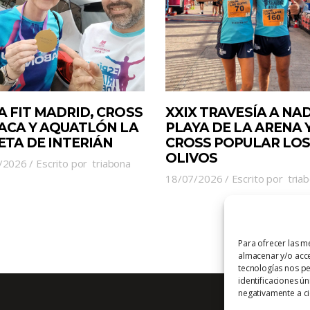
A FIT MADRID, CROSS
XXIX TRAVESÍA A NA
JACA Y AQUATLÓN LA
PLAYA DE LA ARENA 
ETA DE INTERIÁN
CROSS POPULAR LOS
OLIVOS
/2026
Escrito por
triabona
18/07/2026
Escrito por
tria
Para ofrecer las m
almacenar y/o acce
tecnologías nos p
identificaciones ún
negativamente a cie