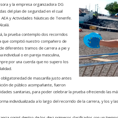
 Isora y la empresa organizadora DG
as del plan de seguridad en el cual
, AEA y Actividades Náuticas de Tenerife.
lcalá.
lá, la prueba contemplo dos recorridos
n la que compitió nuestro compañero de
 de diferentes tramos de carrera a pie y
a individual o en pareja masculina,
empre por una cuerda que no supero los
alidad.
 obligatoriedad de mascarilla justo antes
hibición de público acompañante, fueron
dades sanitarias, para poder celebrar la prueba ofreciendo las máx
rma individualizada a lo largo del recorrido de la carrera, y los y 
tancia sprint dentro de los diez primeros clasificados con un tiemp