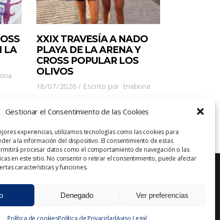
ROSS
XXIX TRAVESÍA A NADO
 LA
PLAYA DE LA ARENA Y
CROSS POPULAR LOS
OLIVOS
bona
18/07/2026
Escrito por
triabona
Gestionar el Consentimiento de las Cookies
ejores experiencias, utilizamos tecnologías como las cookies para
der a la información del dispositivo. El consentimiento de estas
ermitirá procesar datos como el comportamiento de navegación o las
icas en este sitio. No consentir o retirar el consentimiento, puede afectar
rtas características y funciones.
o
Denegado
Ver preferencias
Aviso Legal
Política de Privacidad
Contacto
Política de cookies
Política de Privacidad
Aviso Legal