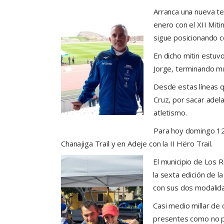
Arranca una nueva te
enero con el XII Miti
sigue posicionando c
En dicho mitin estuv
Jorge, terminando m
Desde estas líneas q
Cruz, por sacar adel
atletismo.
Para hoy domingo 12 
Chanajiga Trail y en Adeje con la II Hëro Trail.
El municipio de Los R
la sexta edición de l
con sus dos modalida
Casi medio millar de 
presentes como no p