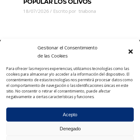
POPULAR LOS OLIVOS
18/07/2026
Escrito por
triabona
Gestionar el Consentimiento
de las Cookies
Para ofrecer las mejores experiencias, utilizamos tecnologías como las
cookies para almacenar y/o acceder a la información del dispositivo. El
consentimiento de estas tecnologías nos permitirá procesar datos como
el comportamiento de navegación o las identificaciones únicas en este
sitio. No consentir o retirar el consentimiento, puede afectar
Política de Privacidad
Contacto
negativamente a ciertas características y funciones.
Política de cookies
Aviso Legal
Acepto
Denegado