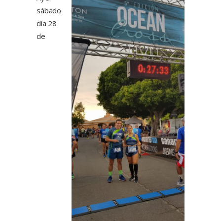
sábado
día 28
de