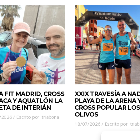
A FIT MADRID, CROSS
XXIX TRAVESÍA A NA
JACA Y AQUATLÓN LA
PLAYA DE LA ARENA 
ETA DE INTERIÁN
CROSS POPULAR LOS
OLIVOS
/2026
Escrito por
triabona
18/07/2026
Escrito por
tria