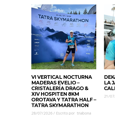
VI VERTICAL NOCTURNA
DEK
MADERAS EVELIO –
LA 
CRISTALERÍA DRAGO &
CAL
XIV HOSPITEN 8KM
21/07
OROTAVA Y TATRA HALF –
TATRA SKYMARATHON
28/07/2026
Escrito por
triabona