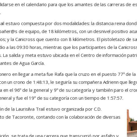
olidarse en el calendario para que los amantes de las carreras de 
.
Trail estuvo compuesta por dos modalidades: la distancia reina dond
añer@s de equipo, de 18 kilómetros, con un desnivel positivo ac
s; y la Canicross que cuento con 8 kilómetros. El pistoletazo de sa
dio a las 09:30 horas, mientras que los participantes de la Canicros
s. La salida y meta estuvo ubicada en el Centro de información pa
tantes de Agua García.
onero en llegar a meta fue Rafa que la cruzo en el puesto 77º de la 
on un crono de 1:48:13, le seguiría su compañera Adrienn que llego 
 en el 96º de la general y 9º de su categoría y también paro el cro
eneral y fue el 19º de su categoría con un tiempo de 1:57:57.
ón de la Laurisilva Trail estuvo organizada por C.D.
to de Tacoronte, contando con la colaboración de diversas
ción, se trata de una carrera que transcurrió por asfalto y