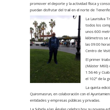
promover el deporte y la actividad física y cons
puedan disfrutar del trail en el norte de Tenerife
La Laurisilva 
todos los comp
unos 600 metro
kilómetros se 
las 09:00 hora
Centro de Visi
El primer triab
(Máster M60) c
1:56:46 y Csaba
el 102º de la g
La quinta edici
Quiromasrun, en colaboración con el Ayuntamien
entidades y empresas públicas y privadas.
La Subida a las Águilas celebro hoy su novena edi