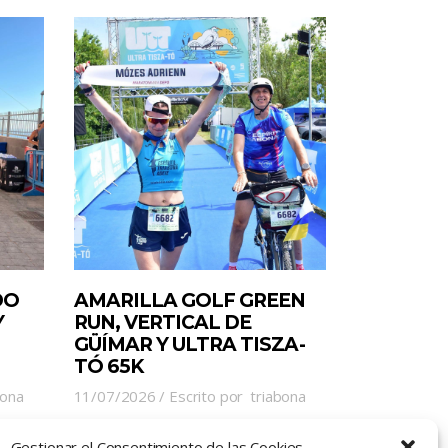
DO
AMARILLA GOLF GREEN
Y
RUN, VERTICAL DE
GÜÍMAR Y ULTRA TISZA-
TÓ 65K
bona
11/07/2026
Escrito por
triabona
Gestionar el Consentimiento de las Cookies