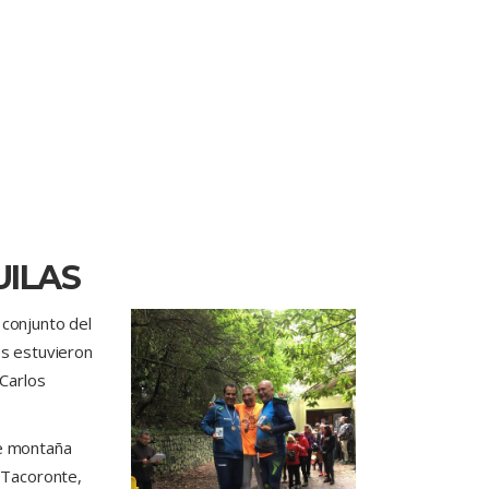
UILAS
conjunto del
s estuvieron
 Carlos
de montaña
e Tacoronte,