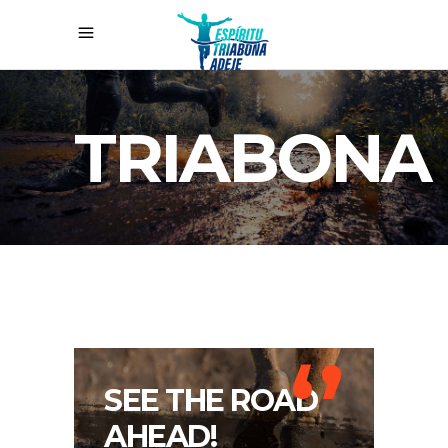
TRIABONA
‘’
SEE THE ROAD
AHEAD!