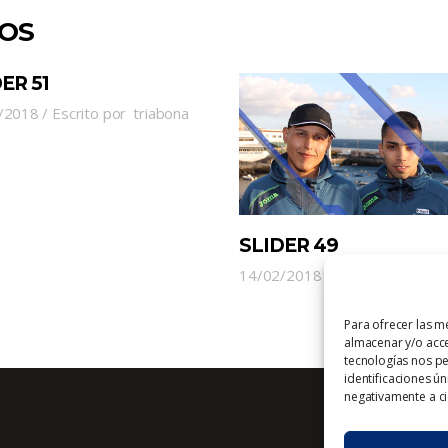
DOS
ER 51
/2018
Escrito por
triabona
SLIDER 49
14/02/2018
Escrito por
tria
Para ofrecer las m
almacenar y/o acce
tecnologías nos p
identificaciones ún
negativamente a cie