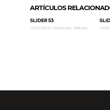
ARTÍCULOS RELACIONA
SLIDER 53
SLID
15/02/2018
Escrito por
triabona
14/02