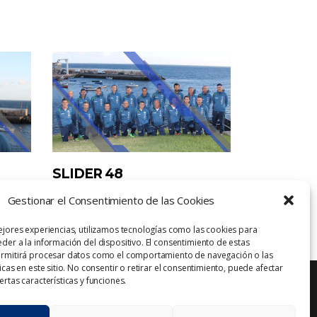
SLIDER 48
bona
14/02/2018
Escrito por
triabona
Gestionar el Consentimiento de las Cookies
ejores experiencias, utilizamos tecnologías como las cookies para
der a la información del dispositivo. El consentimiento de estas
ermitirá procesar datos como el comportamiento de navegación o las
icas en este sitio. No consentir o retirar el consentimiento, puede afectar
rtas características y funciones.