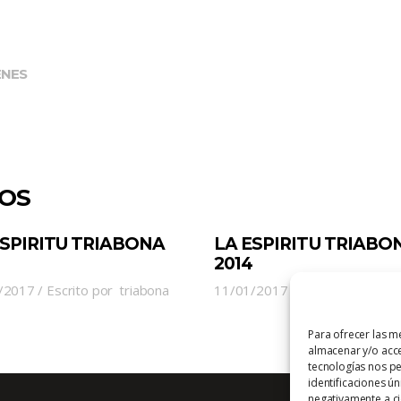
ENES
DOS
ESPIRITU TRIABONA
LA ESPIRITU TRIABO
2014
/2017
Escrito por
triabona
11/01/2017
Escrito por
tria
Para ofrecer las m
almacenar y/o acce
tecnologías nos p
identificaciones ún
negativamente a cie