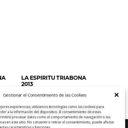
NA
LA ESPIRITU TRIABONA
2013
bona
11/01/2017
Escrito por
triabona
Gestionar el Consentimiento de las Cookies
ejores experiencias, utilizamos tecnologías como las cookies para
der a la información del dispositivo. El consentimiento de estas
ermitirá procesar datos como el comportamiento de navegación o las
icas en este sitio. No consentir o retirar el consentimiento, puede afectar
rtas características y funciones.