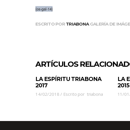
{os-gal-14}
ESCRITO POR
TRIABONA
GALERÍA DE IMÁG
ARTÍCULOS RELACIONA
LA ESPÍRITU TRIABONA
LA 
2017
2015
14/02/2018
Escrito por
triabona
11/01