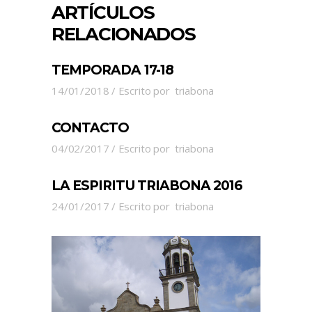
ARTÍCULOS
RELACIONADOS
TEMPORADA 17-18
14/01/2018
Escrito por
triabona
CONTACTO
04/02/2017
Escrito por
triabona
LA ESPIRITU TRIABONA 2016
24/01/2017
Escrito por
triabona