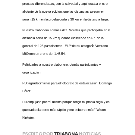
pruebas diferenciadas, con la salvedad y aquí estaba el otro
aliciente de la nueva edición, que las distancias a recorrer
serán 15 km en la prueba corta y 30 km en la distancia larga.
Nuestro triabonero Tomás Glez. Morales que participaba en la
distancia corta de 15 km quedaba clasificado en 67º de la
general de 125 participantes. El 2º de su categoría Veterano
M60 con un crono de 1:46:54.
Felicidades a nuestro triabonero, demás participantes y
organización.
PD: agradecimiento para el fotógrafo de esta ocasión Domingo
Pérez.
Fui empujado por mí mismo porque tengo mi propia regla y es
que cada día corro más rápido y me esfuerzo más” Wilson
Kipketer.
ESCRITO POR
TRIABONA
NOTICIAS