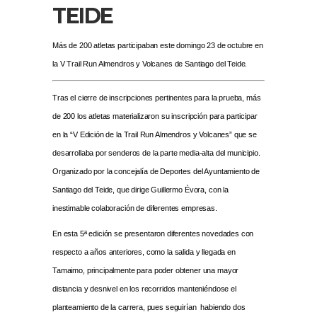
TEIDE
Más de 200 atletas participaban este domingo 23 de octubre en
la V Trail Run Almendros y Volcanes de Santiago del Teide.
Tras el cierre de inscripciones pertinentes para la prueba, más
de 200 los atletas materializaron su inscripción para participar
en la “V Edición de la Trail Run Almendros y Volcanes” que se
desarrollaba por senderos de la parte media-alta del municipio.
Organizado por la concejalía de Deportes del Ayuntamiento de
Santiago del Teide, que dirige Guillermo Évora, con la
inestimable colaboración de diferentes empresas.
En esta 5ª edición se presentaron diferentes novedades con
respecto a años anteriores, como la salida y llegada en
Tamaimo, principalmente para poder obtener una mayor
distancia y desnivel en los recorridos manteniéndose el
planteamiento de la carrera, pues seguirían habiendo dos