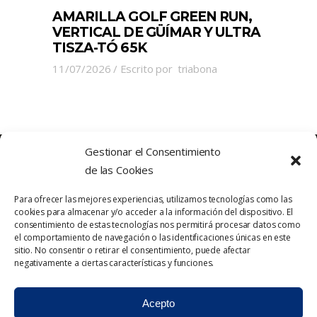
AMARILLA GOLF GREEN RUN,
VERTICAL DE GÜÍMAR Y ULTRA
TISZA-TÓ 65K
11/07/2026
Escrito por
triabona
Gestionar el Consentimiento
de las Cookies
Para ofrecer las mejores experiencias, utilizamos tecnologías como las
cookies para almacenar y/o acceder a la información del dispositivo. El
consentimiento de estas tecnologías nos permitirá procesar datos como
el comportamiento de navegación o las identificaciones únicas en este
sitio. No consentir o retirar el consentimiento, puede afectar
Política de Privacidad
Contacto
negativamente a ciertas características y funciones.
Política de cookies
Aviso Legal
Acepto