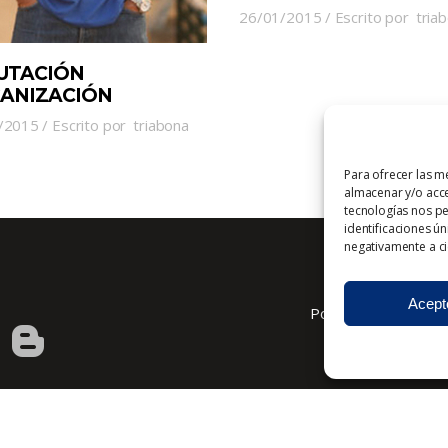
26/01/2015
Escrito por
tria
UTACIÓN
ANIZACIÓN
/2015
Escrito por
triabona
Para ofrecer las m
almacenar y/o acce
tecnologías nos p
identificaciones ún
negativamente a cie
Acept
Política de cookies