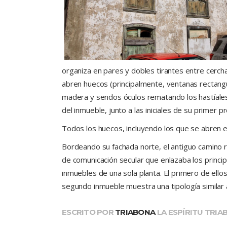
organiza en pares y dobles tirantes entre cerch
abren huecos (principalmente, ventanas rectangu
madera y sendos óculos rematando los hastíales 
del inmueble, junto a las iniciales de su primer pr
Todos los huecos, incluyendo los que se abren e
Bordeando su fachada norte, el antiguo camino re
de comunicación secular que enlazaba los princi
inmuebles de una sola planta. El primero de ellos
segundo inmueble muestra una tipología similar
ESCRITO POR
TRIABONA
LA ESPÍRITU TRI