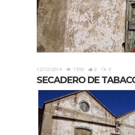
12/12/2014
1550
0
0
SECADERO DE TABAC