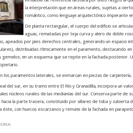
la interpretación que en áreas rurales, sujetas a cierto
romántico, como lenguaje arquitectónico imperante en l
De planta rectangular, el cuerpo del edificio se artic
aguas, rematadas por teja curva y alero de doble rosca
as, apeados por pies derechos centrales, generando un espacio inte
lares), distribuidas rítmicamente en el paramento, destacando en 
gemelos; en un esquema que se repite en la fachada posterior. Una
opietario.
n los paramentos laterales, se enmarcan en piezas de carpintería, 
al del sur, en su tramo entre El Río y Granadilla, incorpora un va
pales núcleos rurales de las medianías del sur. Conserva parte de
 hacia la parte trasera, constituido por sillares de toba y cubierta
 a éste, con huecos escarzanos y remate de la fachada en parapet
ABONA