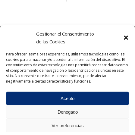
Gestionar el Consentimiento
de las Cookies
Para ofrecer las mejores experiencias, utilizamos tecnologías como las
cookies para almacenar y/o acceder a la información del dispositivo. El
consentimiento de estas tecnologías nos permitirá procesar datos como
el comportamiento de navegación o las identificaciones únicas en este
sitio. No consentir o retirar el consentimiento, puede afectar
Política de Privacidad
Contacto
negativamente a ciertas características y funciones.
Política de cookies
Aviso Legal
Acepto
Denegado
Ver preferencias
2023 © Triabona. Todos los derechos