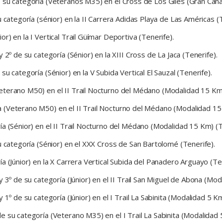
 su categoría (Veteranos M35) en el Cross de Los Giles (Gran Canar
 categoría (sénior) en la II Carrera Adidas Playa de Las Américas (T
) en la I Vertical Trail Güímar Deportiva (Tenerife).
 2º de su categoría (Sénior) en la XIII Cross de La Jaca (Tenerife).
u categoría (Sénior) en la V Subida Vertical El Sauzal (Tenerife).
eterano M50) en el II Trail Nocturno del Médano (Modalidad 15 Km)
 (Veterano M50) en el II Trail Nocturno del Médano (Modalidad 15 
a (Sénior) en el II Trail Nocturno del Médano (Modalidad 15 Km) (T
u categoría (Sénior) en el XXX Cross de San Bartolomé (Tenerife).
a (Júnior) en la X Carrera Vertical Subida del Panadero Arguayo (Ten
 3º de su categoría (Júnior) en el II Trail San Miguel de Abona (Mo
1º de su categoría (Júnior) en el I Trail La Sabinita (Modalidad 5 Km
 su categoría (Veterano M35) en el I Trail La Sabinita (Modalidad 