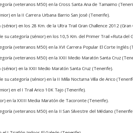
egoría (veteranos M50) en la Cross Santa Ana de Tamaimo (Tenerif
or) en la II Carrera Urbana Barrio San José (Tenerife).
sénior) en los 28 Km. de la Ultra Trail Gran Challence 2012 (Gran 
 su categoría (sénior) en los 10,5 Km. del Primer Trail «Ruta del G
goría (veteranos M50) en la XVI Carrera Popular El Corte Inglés (T
egoría (veteranos M50) en la XXII Medio Maratón Santa Cruz (Tener
(sénior) en la XXII Medio Maratón Santa Cruz (Tenerife).
u categoría (sénior) en la II Milla Nocturna Villa de Arico (Tenerif
or) en el I Trail Arico 10K Tajo (Tenerife).
or) en la XXIII Media Maratón de Tacoronte (Tenerife).
goría (veteranos M50) en la II San Silvestre del Médano (Tenerife
el I Triatlón Indoor El Galeón (Tenerife).