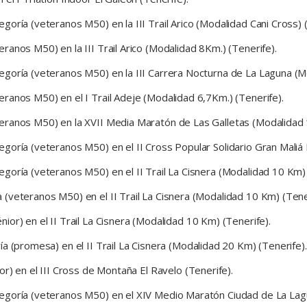
oría (veteranos M50) en la III Trail Arico (Modalidad Cani Cross) (
anos M50) en la III Trail Arico (Modalidad 8Km.) (Tenerife).
egoría (veteranos M50) en la III Carrera Nocturna de La Laguna (M
ranos M50) en el I Trail Adeje (Modalidad 6,7Km.) (Tenerife).
eranos M50) en la XVII Media Maratón de Las Galletas (Modalidad 1
oría (veteranos M50) en el II Cross Popular Solidario Gran Maliá P
goría (veteranos M50) en el II Trail La Cisnera (Modalidad 10 Km) 
(veteranos M50) en el II Trail La Cisnera (Modalidad 10 Km) (Tene
or) en el II Trail La Cisnera (Modalidad 10 Km) (Tenerife).
a (promesa) en el II Trail La Cisnera (Modalidad 20 Km) (Tenerife).
or) en el III Cross de Montaña El Ravelo (Tenerife).
egoría (veteranos M50) en el XIV Medio Maratón Ciudad de La Lag