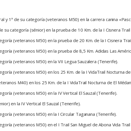
al y 1ª de su categoría (veteranos M50) en la carrera canina «Pasc
 su categoría (sénior) en la prueba de 10 Km. de la I Cisnera Trail 
goría (veteranos M50) en la prueba de 20 Km. de la I Cisnera Trail
egoría (veteranos M50) en la prueba de 8,5 Km. Adidas Las América
goría (veteranos M50) en la VII Legua Sauzalera (Tenerife).
goría (veteranos M50) en los 25 Km. de la I VidaTrail Nocturna de
eteranos M40) en los 25 Km. de la I VidaTrail Nocturna de El Médan
oría (veteranos M50) en la IV Vertical El Sauzal (Tenerife).
r) en la IV Vertical El Sauzal (Tenerife).
goría (veteranos M50) en la I Circular Taganana (Tenerife).
oría (veteranos M50) en el I Trail San Miguel de Abona Vida Trail 