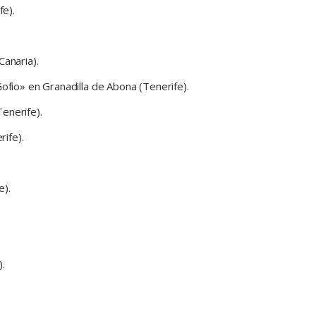
e).
Canaria).
ofio» en Granadilla de Abona (Tenerife).
enerife).
ife).
e).
).