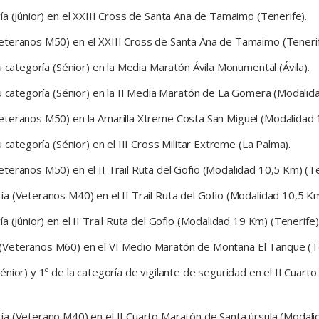
a (Júnior) en el XXIII Cross de Santa Ana de Tamaimo (Tenerife).
eteranos M50) en el XXIII Cross de Santa Ana de Tamaimo (Tenerif
u categoría (Sénior) en la Media Maratón Ávila Monumental (Ávila).
su categoría (Sénior) en la II Media Maratón de La Gomera (Modali
eteranos M50) en la Amarilla Xtreme Costa San Miguel (Modalidad 
 categoría (Sénior) en el III Cross Militar Extreme (La Palma).
teranos M50) en el II Trail Ruta del Gofio (Modalidad 10,5 Km) (Te
a (Veteranos M40) en el II Trail Ruta del Gofio (Modalidad 10,5 Km
 (Júnior) en el II Trail Ruta del Gofio (Modalidad 19 Km) (Tenerife)
(Veteranos M60) en el VI Medio Maratón de Montaña El Tanque (Te
nior) y 1º de la categoría de vigilante de seguridad en el II Cuar
a (Veterano M40) en el II Cuarto Maratón de Santa úrsula (Modali