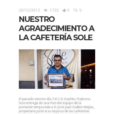
26/12/2012
1722
0
0
NUESTRO
AGRADECIMIENTO A
LA CAFETERÍA SOLE
El pasado viernes día 7 el C.D. Espíritu Triabona
hizo entrega de una foto del equipo de la
presente temporada a D. José Juan Guillen Mejías,
propietario junto a su esposa de las cafeterías