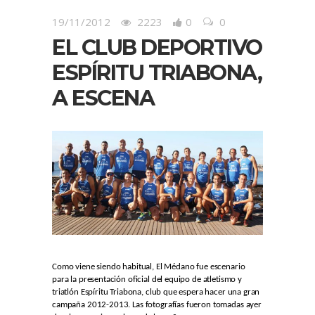
19/11/2012
2223
0
0
EL CLUB DEPORTIVO
ESPÍRITU TRIABONA,
A ESCENA
Como viene siendo habitual, El Médano fue escenario
para la presentación oficial del equipo de atletismo y
triatlón Espíritu Triabona, club que espera hacer una gran
campaña 2012-2013. Las fotografías fueron tomadas ayer