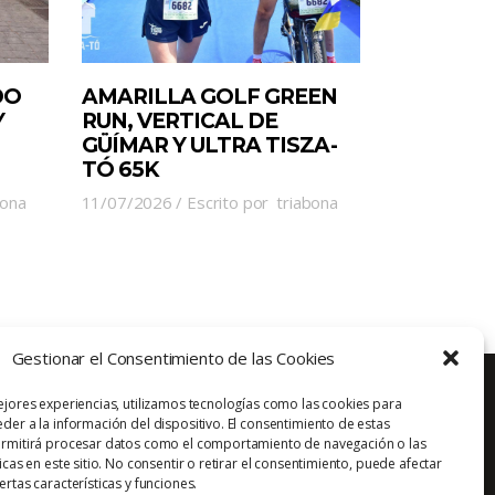
DO
AMARILLA GOLF GREEN
Y
RUN, VERTICAL DE
GÜÍMAR Y ULTRA TISZA-
TÓ 65K
bona
11/07/2026
Escrito por
triabona
Gestionar el Consentimiento de las Cookies
ejores experiencias, utilizamos tecnologías como las cookies para
der a la información del dispositivo. El consentimiento de estas
ermitirá procesar datos como el comportamiento de navegación o las
Aviso Legal
Política de Privacidad
Contacto
icas en este sitio. No consentir o retirar el consentimiento, puede afectar
rtas características y funciones.