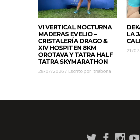
VI VERTICAL NOCTURNA
DEK
MADERAS EVELIO –
LA 
CRISTALERÍA DRAGO &
CAL
XIV HOSPITEN 8KM
21/07
OROTAVA Y TATRA HALF –
TATRA SKYMARATHON
28/07/2026
Escrito por
triabona