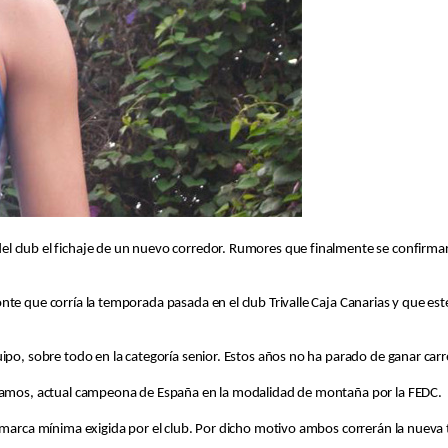
l club el fichaje de un nuevo corredor. Rumores que finalmente se confirma
te que corría la temporada pasada en el club Trivalle Caja Canarias y que est
uipo, sobre todo en la categoría senior. Estos años no ha parado de ganar car
a Ramos, actual campeona de España en la modalidad de montaña por la FEDC.
la marca mínima exigida por el club. Por dicho motivo ambos correrán la nue