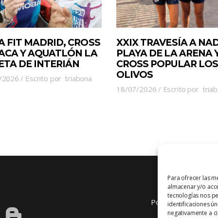
A FIT MADRID, CROSS
XXIX TRAVESÍA A NA
JACA Y AQUATLÓN LA
PLAYA DE LA ARENA 
ETA DE INTERIÁN
CROSS POPULAR LOS
OLIVOS
/2026
Escrito por
triabona
18/07/2026
Escrito por
tria
Para ofrecer las m
almacenar y/o acce
tecnologías nos p
Política de cookies
identificaciones ún
negativamente a cie