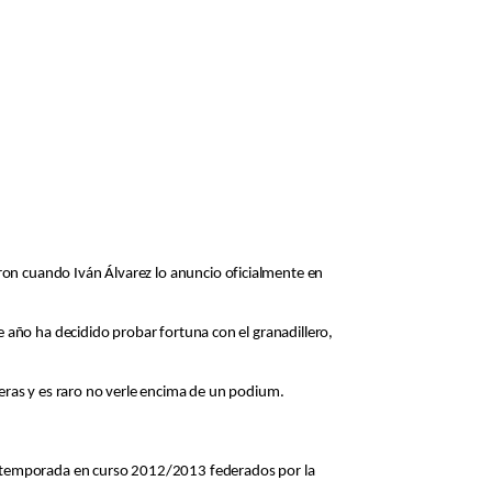
ron cuando Iván Álvarez lo anuncio oficialmente en
e año ha decidido probar fortuna con el granadillero,
reras y es raro no verle encima de un podium.
va temporada en curso 2012/2013 federados por la