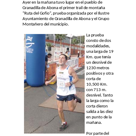
Ayer en la mañana tuvo lugar en el pueblo de
Granadilla de Abona el primer trail de montaña
“Ruta del Gofio”, prueba organizada por el Ilustre
Ayuntamiento de Granadilla de Abona y el Grupo
Montañero del municipio.
La prueba
consto de dos
modalidades,
una larga de 19
Km. que tenía
un desnivel de
1230 metros
positivos y otra
corta de
10,500 Km.
con 713 m.
desnivel. Tanto
la larga como la
corta dieron
salida a las diez
en punto de la
mañana.
Por parte del