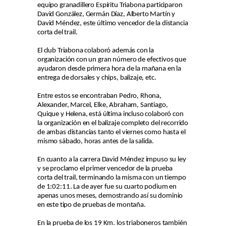
equipo granadillero Espíritu Triabona participaron
David González, Germán Díaz, Alberto Martín y
David Méndez, este último vencedor de la distancia
corta del trail.
El club Triabona colaboró además con la
organización con un gran número de efectivos que
ayudaron desde primera hora de la mañana en la
entrega de dorsales y chips, balizaje, etc.
Entre estos se encontraban Pedro, Rhona,
Alexander, Marcel, Elke, Abraham, Santiago,
Quique y Helena, está última incluso colaboró con
la organización en el balizaje completo del recorrido
de ambas distancias tanto el viernes como hasta el
mismo sábado, horas antes de la salida.
En cuanto a la carrera David Méndez impuso su ley
y se proclamo el primer vencedor de la prueba
corta del trail, terminando la misma con un tiempo
de 1:02:11. La de ayer fue su cuarto podium en
apenas unos meses, demostrando así su dominio
en este tipo de pruebas de montaña.
En la prueba de los 19 Km. los triaboneros también