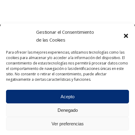
Gestionar el Consentimiento
de las Cookies
Para ofrecer las mejores experiencias, utilizamos tecnologías como las
cookies para almacenar y/o acceder a la información del dispositivo. El
consentimiento de estas tecnologías nos permitirá procesar datos como
el comportamiento de navegación o las identificaciones únicas en este
sitio. No consentir o retirar el consentimiento, puede afectar
Política de Privacidad
Contacto
negativamente a ciertas características y funciones.
Política de cookies
Aviso Legal
Acepto
Denegado
Ver preferencias
2023 © Triabona. Todos los derechos