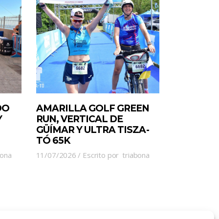
DO
AMARILLA GOLF GREEN
Y
RUN, VERTICAL DE
GÜÍMAR Y ULTRA TISZA-
TÓ 65K
bona
11/07/2026
Escrito por
triabona