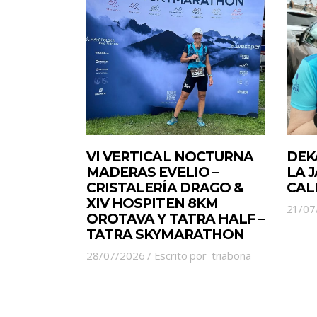
VI VERTICAL NOCTURNA
DEK
MADERAS EVELIO –
LA 
CRISTALERÍA DRAGO &
CAL
XIV HOSPITEN 8KM
21/07
OROTAVA Y TATRA HALF –
TATRA SKYMARATHON
28/07/2026
Escrito por
triabona