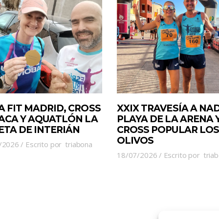
A FIT MADRID, CROSS
XXIX TRAVESÍA A NA
JACA Y AQUATLÓN LA
PLAYA DE LA ARENA 
ETA DE INTERIÁN
CROSS POPULAR LOS
OLIVOS
/2026
Escrito por
triabona
18/07/2026
Escrito por
tria