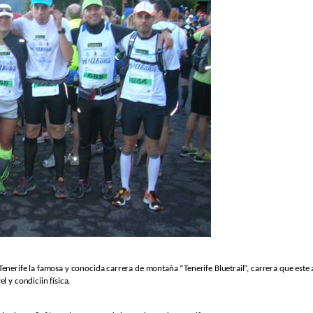
Tenerife la famosa y conocida carrera de montaña “Tenerife Bluetrail”, carrera que es
 y condiciin física.