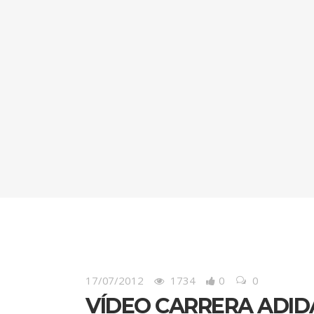
17/07/2012
1734
0
0
VÍDEO CARRERA ADID