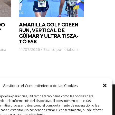
DO
AMARILLA GOLF GREEN
Y
RUN, VERTICAL DE
GÜÍMAR Y ULTRA TISZA-
TÓ 65K
bona
11/07/2026
Escrito por
triabona
Gestionar el Consentimiento de las Cookies
ejores experiencias, utilizamos tecnologías como las cookies para
der a la información del dispositivo. El consentimiento de estas
ermitirá procesar datos como el comportamiento de navegación o las
Aviso Legal
Política de Privacidad
Contacto
icas en este sitio. No consentir o retirar el consentimiento, puede afectar
rtas características y funciones.