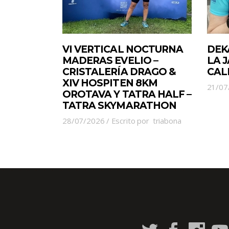
VI VERTICAL NOCTURNA
DEK
MADERAS EVELIO –
LA 
CRISTALERÍA DRAGO &
CAL
XIV HOSPITEN 8KM
21/07
OROTAVA Y TATRA HALF –
TATRA SKYMARATHON
28/07/2026
Escrito por
triabona