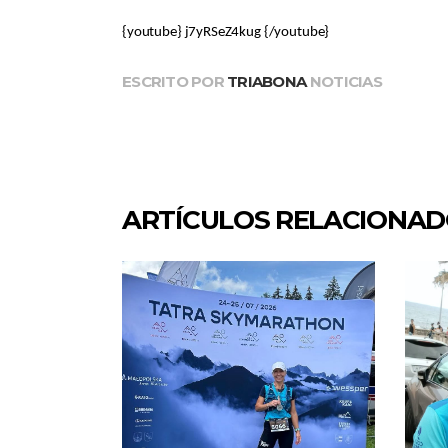
{youtube}
j7yRSeZ4kug
{/youtube}
ESCRITO POR
TRIABONA
NOTICIAS
ARTÍCULOS RELACIONA