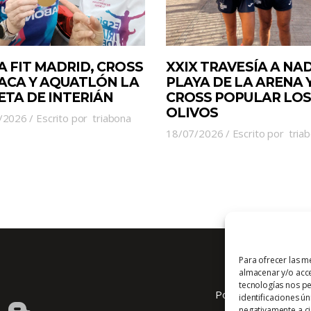
A FIT MADRID, CROSS
XXIX TRAVESÍA A NA
JACA Y AQUATLÓN LA
PLAYA DE LA ARENA 
ETA DE INTERIÁN
CROSS POPULAR LOS
OLIVOS
/2026
Escrito por
triabona
18/07/2026
Escrito por
tria
Para ofrecer las m
almacenar y/o acce
tecnologías nos p
Política de cookies
identificaciones ún
negativamente a cie