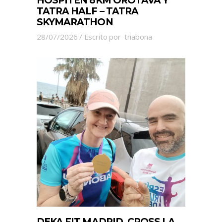
HOSPITEN 8KM OROTAVA Y
TATRA HALF – TATRA
SKYMARATHON
28/07/2026
Escrito por
triabona
DEKA FIT MADRID, CROSS LA