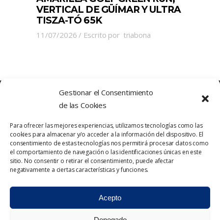
VERTICAL DE GÜÍMAR Y ULTRA
TISZA-TÓ 65K
11/07/2026
Escrito por
triabona
Gestionar el Consentimiento
de las Cookies
Para ofrecer las mejores experiencias, utilizamos tecnologías como las
cookies para almacenar y/o acceder a la información del dispositivo. El
consentimiento de estas tecnologías nos permitirá procesar datos como
el comportamiento de navegación o las identificaciones únicas en este
sitio. No consentir o retirar el consentimiento, puede afectar
Política de Privacidad
Contacto
negativamente a ciertas características y funciones.
Política de cookies
Aviso Legal
Acepto
Denegado