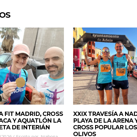
DOS
A FIT MADRID, CROSS
XXIX TRAVESÍA A NA
JACA Y AQUATLÓN LA
PLAYA DE LA ARENA 
ETA DE INTERIÁN
CROSS POPULAR LOS
OLIVOS
/2026
Escrito por
triabona