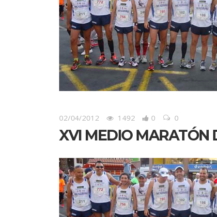
02/04/2012
1492
0
0
XVI MEDIO MARATÓN D