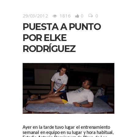
29/03/2012
1816
0
0
PUESTA A PUNTO
POR ELKE
RODRÍGUEZ
Ayer en la tarde tuvo lugar el entrenamiento
semanal en equipo en su lugar y hora habitual,