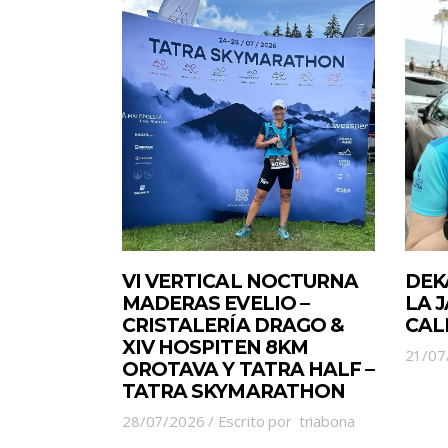
VI VERTICAL NOCTURNA
DEK
MADERAS EVELIO –
LA 
CRISTALERÍA DRAGO &
CAL
XIV HOSPITEN 8KM
21/07
OROTAVA Y TATRA HALF –
TATRA SKYMARATHON
28/07/2026
Escrito por
triabona