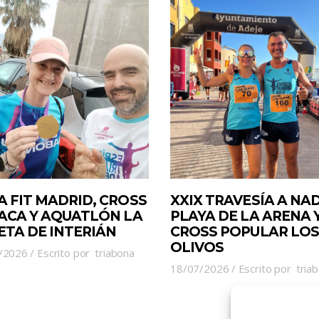
A FIT MADRID, CROSS
XXIX TRAVESÍA A NA
JACA Y AQUATLÓN LA
PLAYA DE LA ARENA 
ETA DE INTERIÁN
CROSS POPULAR LOS
OLIVOS
/2026
Escrito por
triabona
18/07/2026
Escrito por
tria